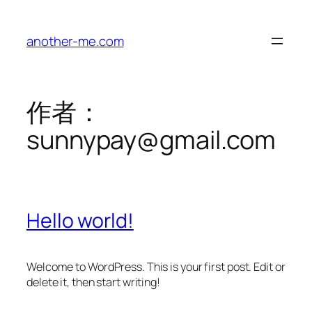
跳
至
another-me.com
内
容
作者：
sunnypay@gmail.com
Hello world!
Welcome to WordPress. This is your first post. Edit or
delete it, then start writing!